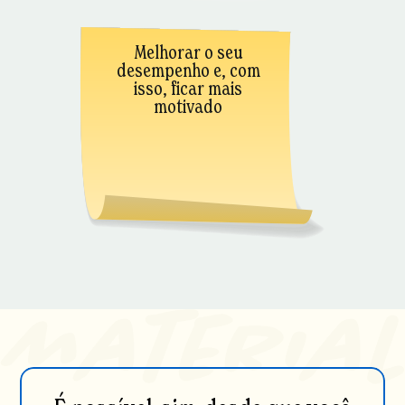
Melhorar o seu
desempenho e, com
isso, ficar mais
motivado