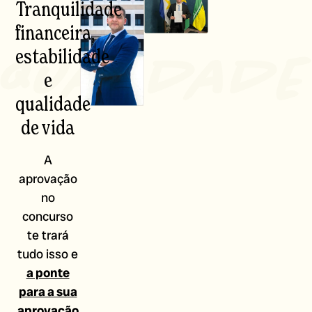
Tranquilidade
financeira,
estabilidade
e
qualidade
de vida
A
aprovação
no
concurso
te trará
tudo isso e
a ponte
para a sua
aprovação