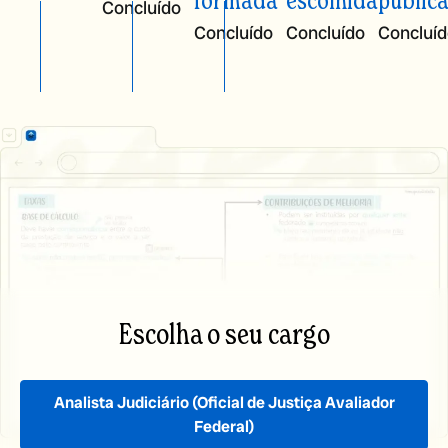
formada
escolhida
public
Concluído
Concluído
Concluído
Concluí
Escolha o seu cargo
Analista Judiciário
(Oficial de Justiça Avaliador
Federal)