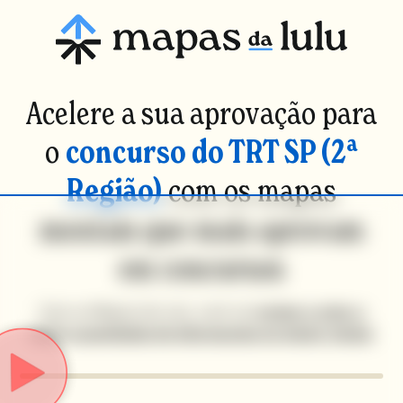
Acelere a sua aprovação para
o
concurso do TRT SP (2ª
Região)
com os mapas
mentais que mais aprovam
em concursos
Com os Mapas da Lulu, você vai
revisar e reter a
maior quantidade de informações no menor tempo