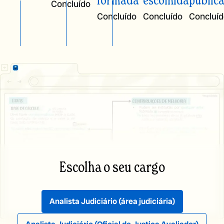
formada
escolhida
public
Concluído
Concluído
Concluído
Concluí
Escolha o seu cargo
Analista Judiciário
(área judiciária)