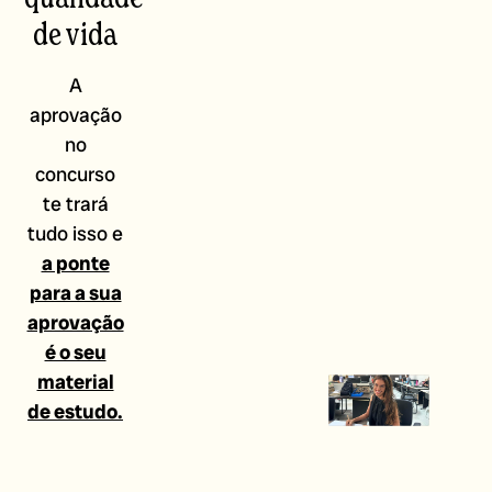
de vida
A
aprovação
no
concurso
te trará
tudo isso e
a ponte
para a sua
aprovação
é o seu
material
de estudo.