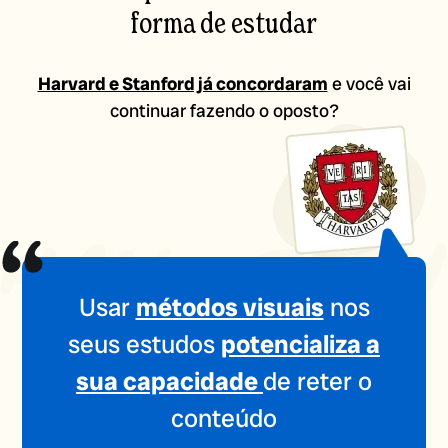
forma de estudar
Harvard e Stanford já concordaram
e você vai
continuar fazendo o oposto?
Usar
métodos visuais
nos
seus estudos
potencializa a
sua capacidade
de reter o
conteúdo