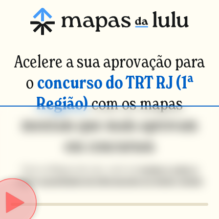
Acelere a sua aprovação para
o
concurso do TRT RJ (1ª
Região)
com os mapas
mentais que mais aprovam
em concursos
Com os Mapas da Lulu, você vai
revisar e reter a
maior quantidade de informações no menor tempo