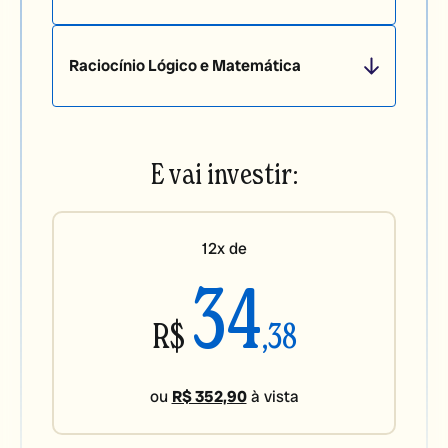
Raciocínio Lógico e Matemática
E vai investir:
12x de
34
R$
,38
ou
R$ 352,90
à vista