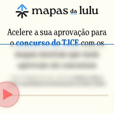
Acelere a sua aprovação para
o
concurso do TJCE
com os
mapas mentais que mais
aprovam em concursos
Com os Mapas da Lulu, você vai
revisar e reter a
maior quantidade de informações no menor tempo