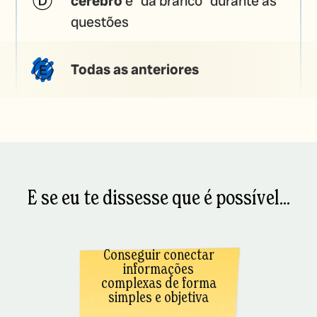
cérebro
e "dá branco" durante as
questões
Todas as anteriores
E se eu te dissesse que é possível...
Conseguir conectar
informações
complexas de forma
simples e objetiva