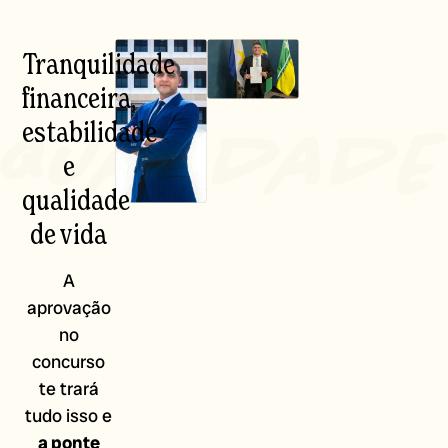
Tranquilidade
financeira,
estabilidade
e
qualidade
de vida
A
aprovação
no
concurso
te trará
tudo isso e
a ponte