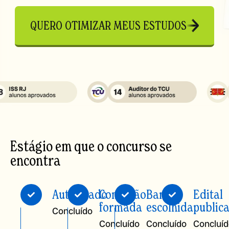
QUERO OTIMIZAR MEUS ESTUDOS
Estágio em que o concurso se
encontra
Autorizado
Comissão
Banca
Edital
formada
escolhida
public
Concluído
Concluído
Concluído
Concluí