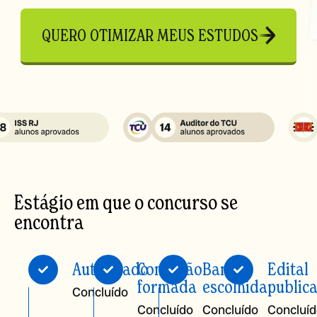
QUERO OTIMIZAR MEUS ESTUDOS
Estágio em que o concurso se
encontra
Autorizado
Comissão
Banca
Edital
formada
escolhida
public
Concluído
Concluído
Concluído
Concluí