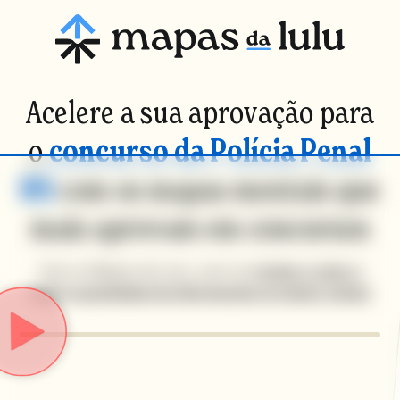
Acelere a sua aprovação para
o
concurso da Polícia Penal
RS
com os mapas mentais que
mais aprovam em concursos
Com os Mapas da Lulu, você vai
revisar e reter a
maior quantidade de informações no menor tempo