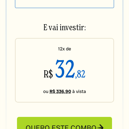
E vai investir:
12x de
32
R$
,82
ou
R$ 336,90
à vista
QUERO ESTE COMBO