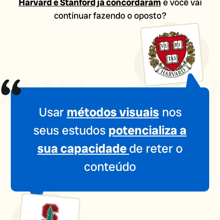
Harvard e Stanford já concordaram
e você vai
continuar fazendo o oposto?
Usar
métodos visuais
nos
seus estudos
potencializa a
sua capacidade
de reter o
conteúdo