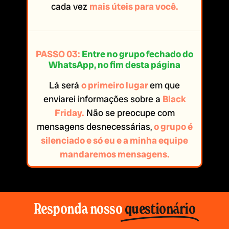
cada vez
mais úteis para você.
PASSO 03:
Entre no grupo fechado do
WhatsApp, no fim desta página
Lá será
o primeiro lugar
em que
enviarei informações sobre a
Black
Friday.
Não se preocupe com
mensagens desnecessárias,
o grupo é
silenciado e só eu e a minha equipe
mandaremos mensagens.
Responda nosso
questionário