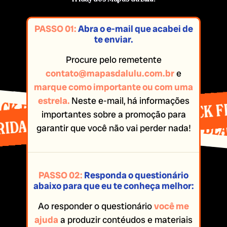
PASSO 01:
Abra o e-mail que acabei de
te enviar.
Procure pelo remetente
contato@mapasdalulu.com.br
e
marque como importante ou com uma
BLACK FR
estrela.
Neste e-mail, há informações
LACK FRIDAY MAPAS DA LULU
%
IDAY MAPAS DA LULU
importantes sobre a promoção para
%
B
garantir que você não vai perder nada!
PASSO 02:
Responda o questionário
abaixo para que eu te conheça melhor:
Ao responder o questionário
você me
ajuda
a produzir contéudos e materiais