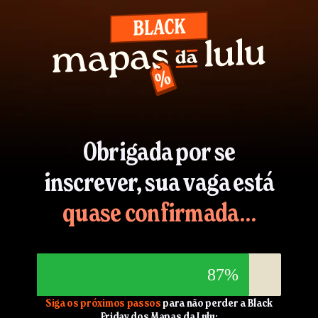
Obrigada por se
inscrever, sua vaga está
quase confirmada…
87%
Siga os próximos passos
para não perder a Black
Friday dos Mapas da Lulu: